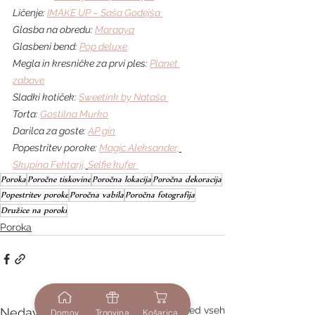
Ličenje: 
IMAKE UP – Saša Godejša 
Glasba na obredu: 
Maraaya
Glasbeni bend: 
Pop deluxe
Megla in kresničke za prvi ples: 
Planet 
zabave
Sladki kotiček: 
Sweetink by Nataša 
Torta: 
Gostilna Murko
Darilca za goste: 
AP gin
Popestritev poroke: 
Magic Aleksander,
Skupina Fehtarji,
Selfie kufer 
Poroka
Poročne tiskovine
Poročna lokacija
Poročna dekoracija
Popestritev poroke
Poročna vabila
Poročna fotografija
Družice na poroki
Poroka
Ogled vseh
Nedavne objave
Domov
Trgovina
Košarica