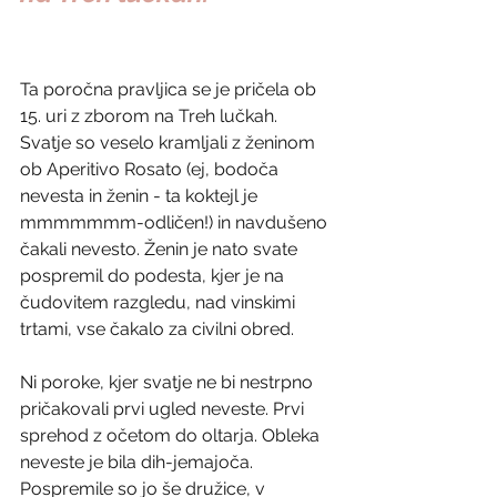
Ta poročna pravljica se je pričela ob 
15. uri z zborom na Treh lučkah. 
Svatje so veselo kramljali z ženinom 
ob Aperitivo Rosato (ej, bodoča 
nevesta in ženin - ta koktejl je 
mmmmmmm-odličen!) in navdušeno 
čakali nevesto. Ženin je nato svate 
pospremil do podesta, kjer je na 
čudovitem razgledu, nad vinskimi 
trtami, vse čakalo za civilni obred.
Ni poroke, kjer svatje ne bi nestrpno 
pričakovali prvi ugled neveste. Prvi 
sprehod z očetom do oltarja. Obleka 
neveste je bila dih-jemajoča. 
Pospremile so jo še družice, v 