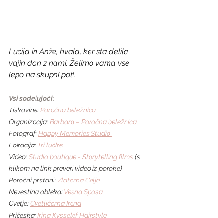
Lucija in Anže, hvala, ker sta delila 
vajin dan z nami. Želimo vama vse 
lepo na skupni poti.
Vsi sodelujoči:
Tiskovine: 
Poročna beležnica 
Organizacija: 
Barbara – Poročna beležnica 
Fotograf: 
Happy Memories Studio 
Lokacija: 
Tri lučke
Video: 
Studio boutique - Storytelling films
 (s 
klikom na link preveri video iz poroke)
Poročni prstani: 
Zlatarna Celje
Nevestina obleka: 
Vesna Sposa
Cvetje: 
Cvetličarna Irena
Pričeska: 
Irina Kysselef Hairstyle