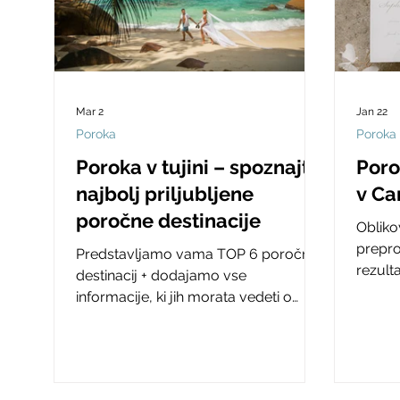
Mar 2
Jan 22
Poroka
Poroka
Poroka v tujini – spoznajta
Poro
najbolj priljubljene
v Ca
poročne destinacije
Obliko
prepro
Predstavljamo vama TOP 6 poročnih
rezulta
destinacij + dodajamo vse
pomem
informacije, ki jih morata vedeti o
ključni
poroki v tujini in na katero potovalno
agencijo se obrnita. Največji bonus
poroke v tujini je, da sta na poročni
dan že na medenih tednih! 😍