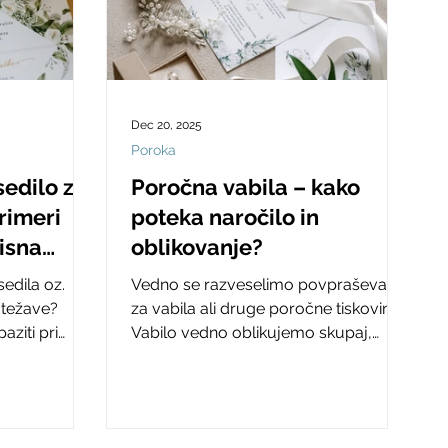
Dec 20, 2025
Poroka
sedilo za
Poročna vabila – kako
rimeri
poteka naročilo in
isna
oblikovanje?
sedila oz.
Vedno se razveselimo povpraševanj
 težave?
za vabila ali druge poročne tiskovine.
aziti pri
Vabilo vedno oblikujemo skupaj,
čno vabilo.
dokler ni v vajinih očeh popolno...