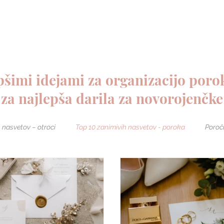
PERSONALIZIRANA DARILA
O NAS
epšimi idejami za organizacijo poro
za najlepša darila za novorojenčke
 nasvetov – otroci
Top 10 zanimivih nasvetov - poroka
Poroč