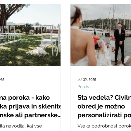
025
Jul 30, 2025
Poroka
lna poroka - kako
Sta vedela? Civil
ka prijava in sklenitev
obred je možno
nske ali partnerske
personalizirati po
e na matičnem
željah. Preverita 
ita navodila, kaj vse
Vsaka podrobnost poro