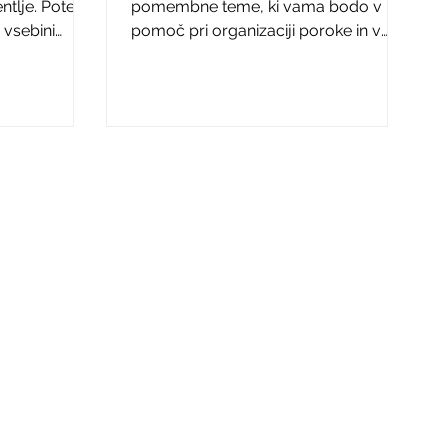
poroke
ntlje. Potem
pomembne teme, ki vama bodo v
O vsebini
pomoč pri organizaciji poroke in v
prijetno branje.
a
a niti ne
 se
nel kot
 nujno, da je