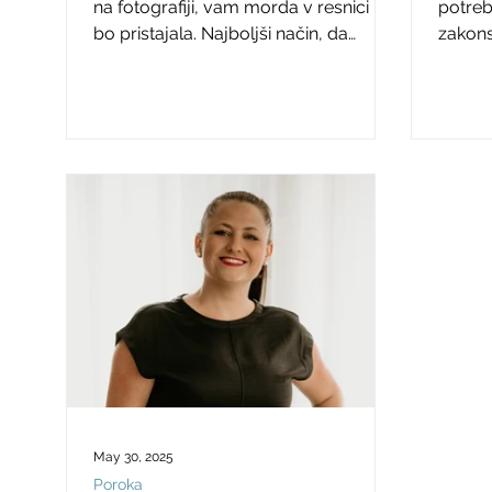
ura
na fotografiji, vam morda v resnici ne
potreb
bo pristajala. Najboljši način, da
zakons
odkrijete svoj sanjski kroj, je obisk
civiln
poročnega salona. Preberite, da
izveste vse kar morate vedeti pred
obiskom in kaj vse paziti pri izbiri
poročne obleke.
May 30, 2025
Poroka