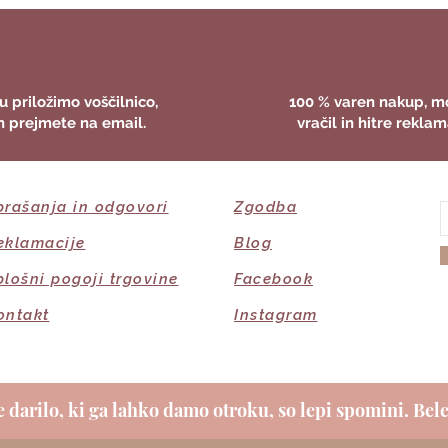
u priložimo voščilnico,
100 % varen nakup, m
n prejmete na email.
vračil in hitre reklam
prašanja in odgovori
Zgodba
eklamacije
Blog
plošni pogoji trgovine
Facebook
ontakt
Instagram
 darilo, ki ga lahko damo otroku, so lepi spomini. Bele