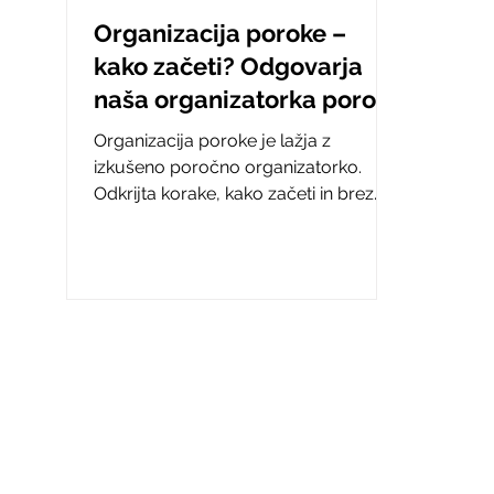
Organizacija poroke –
kako začeti? Odgovarja
naša organizatorka porok
Organizacija poroke je lažja z
izkušeno poročno organizatorko.
Odkrijta korake, kako začeti in brez
stresa načrtovati vajin popoln dan.