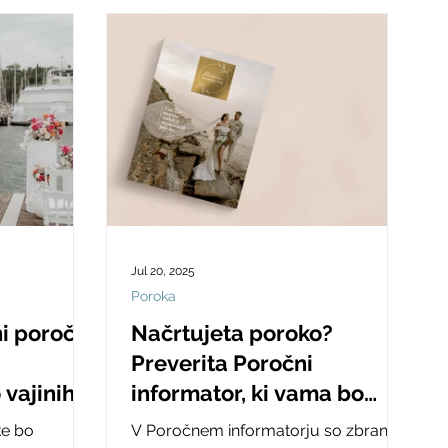
Jul 20, 2025
Poroka
ni poročni
Načrtujeta poroko?
Preverita Poročni
 vajinih
informator, ki vama bo
kako!
pomagal pri organizaciji
ke bo
V Poročnem informatorju so zbrane