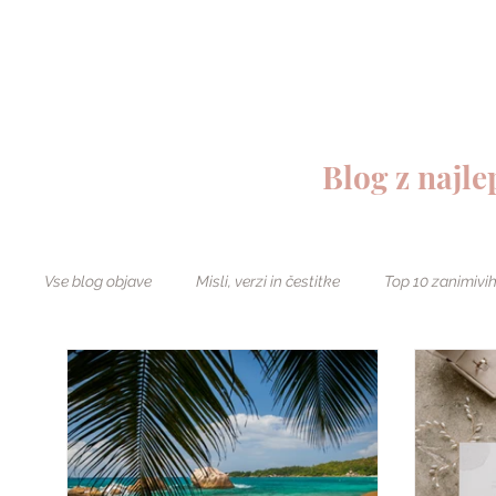
DOMOV
TRGOVINA
Blog z najl
Vse blog objave
Misli, verzi in čestitke
Top 10 zanimivih
Poroka
Turizem in doživetja
Najbolj brano