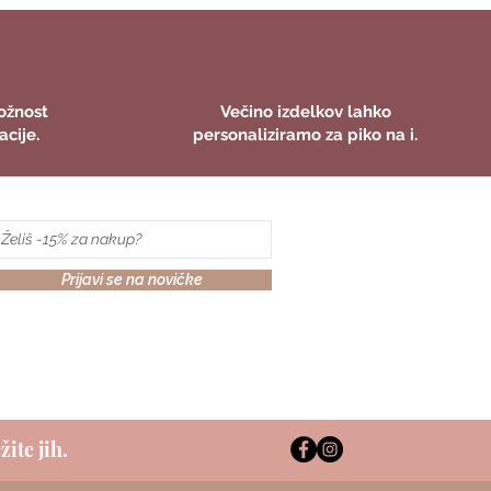
ožnost
Večino izdelkov lahko
acije.
personaliziramo za piko na i.
Prijavi se na novičke
žite jih.