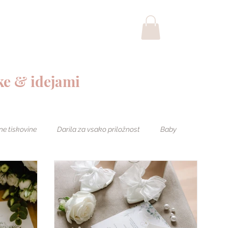
POROKA
BLOG
ke & idejami
ne tiskovine
Darila za vsako priložnost
Baby