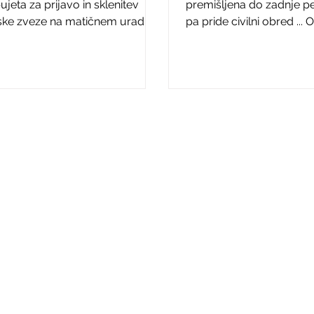
du?
ujeta za prijavo in sklenitev
premišljena do zadnje pe
ke zveze na matičnem uradu -
pa pride civilni obred ... 
a poroka.
poročnega obreda se ne
pogovarjamo, o željah z
najpomembnejši del dnev
spregovorimo. Potem pa
sprašujemo, zakaj ni zve
midva? Dobra novica – ni
tako!