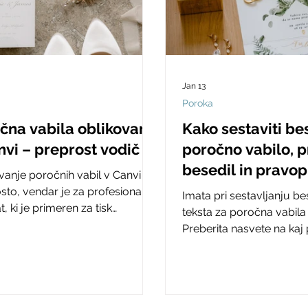
Jan 13
Poroka
čna vabila oblikovana
Kako sestaviti be
nvi – preprost vodič
poročno vabilo, p
besedil in pravop
vanje poročnih vabil v Canvi je
pravila
sto, vendar je za profesionalen
Imata pri sestavljanju be
t, ki je primeren za tisk
teksta za poročna vabila
bno, da upoštevamo nekaj
Preberita nasvete na kaj p
h pravil. Preberi vodič.
pisanju besedila za poro