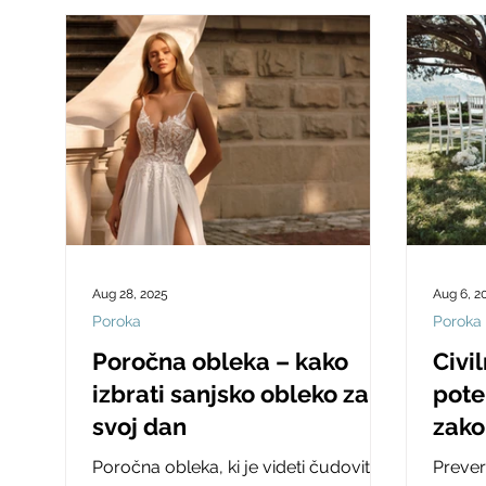
Aug 28, 2025
Aug 6, 2
Poroka
Poroka
Poročna obleka – kako
Civi
izbrati sanjsko obleko za
pote
svoj dan
zako
zvez
Poročna obleka, ki je videti čudovito
Prever