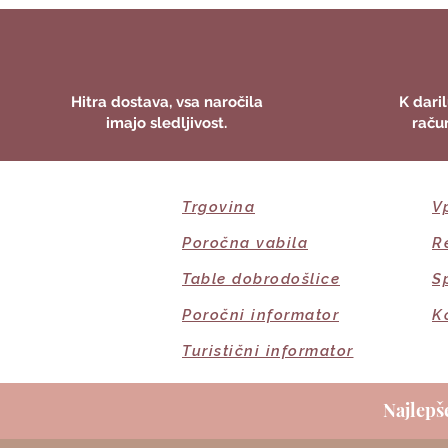
Hitra dostava, vsa naročila
K daril
imajo sledljivost.
raču
Trgovina
V
Poročna vabila
R
Table dobrodošlice
S
Poročni informator
K
Turistični informator
Najlepše