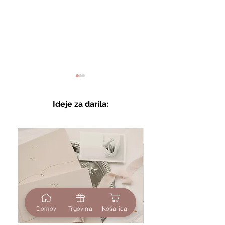
Ideje za darila:
Poročno vabilo in
Poročno vabilo 
tiskovine - kolekcija 15
tiskovine - kole
Domov
Trgovina
Košarica