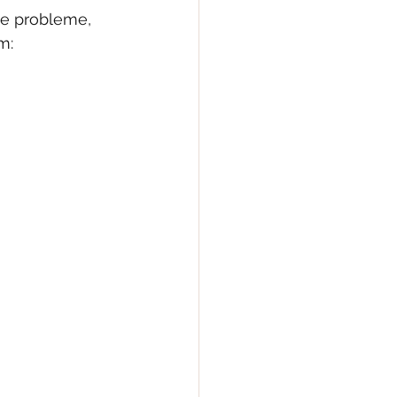
se probleme, 
m: