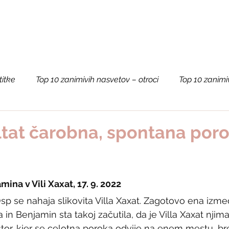
PERSONALIZIRANA DARILA
O NAS
titke
Top 10 zanimivih nasvetov – otroci
Top 10 zanimi
a vsako priložnost
Baby
Poroka
Turizem in dožive
ultat čarobna, spontana por
ina v Vili Xaxat, 17. 9. 2022
sp se nahaja slikovita Villa Xaxat. Zagotovo ena izme
a in Benjamin sta takoj začutila, da je Villa Xaxat njim
stor, kjer se celotna poroka odvije na enem mestu, br