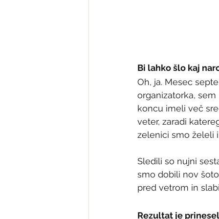
Bi lahko šlo kaj na
Oh, ja. Mesec sept
organizatorka, sem 
koncu imeli več sre
veter, zaradi kater
zelenici smo želeli 
Sledili so nujni ses
smo dobili nov šoto
pred vetrom in sla
Rezultat je prinese