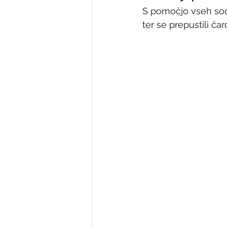
S pomočjo vseh sode
ter se prepustili ča