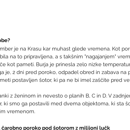
robe?
ember je na Krasu kar muhast glede vremena. Kot po
bila na to pripravljena, a s takšnim "nagajanjem" vre
če kot pameti. Burja je prinesla zelo nizke temperatu
ega je, 2 dni pred poroko, odpadel obred in zabava na 
imeti postavljen šotor, ki pa ne bi imel zaščite pred ve
tanki z ženinom in nevesto o planih B, C in D. V zadnj
r, ki smo ga postavili med dvema objektoma, ki sta šot
bim vremenom. 
l čarobno poroko pod šotorom z milijoni lučk