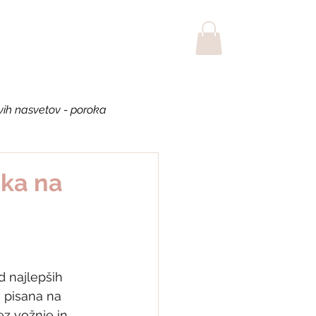
POROKA
BLOG
vih nasvetov - poroka
tja
Najbolj brano
oka na
d najlepših 
a pisana na 
ez vožnje in 