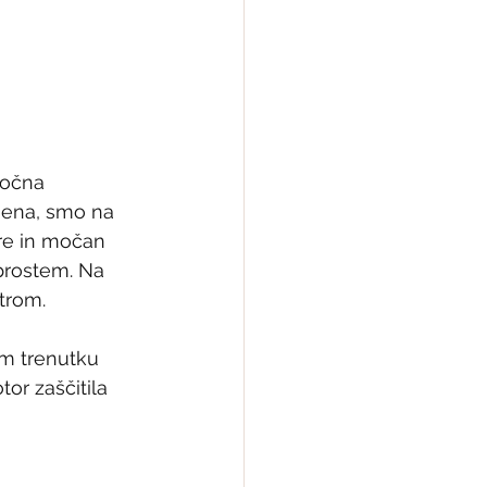
ročna 
mena, smo na 
re in močan 
prostem. Na 
trom. 
em trenutku 
or zaščitila 