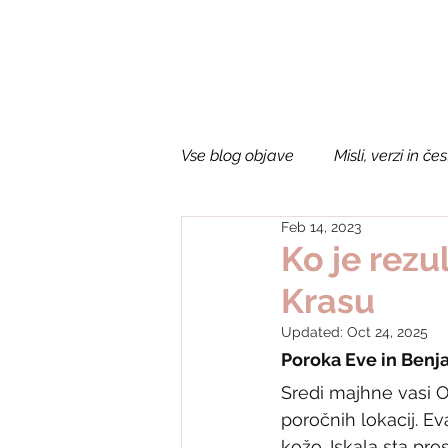
DOMOV
TRGOVINA
Vse blog objave
Misli, verzi in čes
Feb 14, 2023
Poročne tiskovine
Darila z
Ko je rez
Krasu
Updated:
Oct 24, 2025
Poroka Eve in Benjam
Sredi majhne vasi O
poročnih lokacij. Ev
kožo. Iskala sta pro