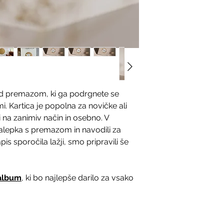
praznuje? 🤗
✅ Vaš nakup je 100
certifikatom.
💳 Plačilo po predr
Paypal (plačila po
💪 Ko odpošljemo i
avtomatsko obvesti
❗️Navedba pravilne
 Pod premazom, ki ga podrgnete se
za dostavo.
mi. Kartica je popolna za novičke ali
ti na zanimiv način in osebno. V
nalepka s premazom in navodili za
is sporočila lažji, smo pripravili še
 album
, ki bo najlepše darilo za vsako