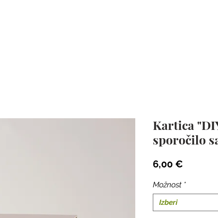
PERSONALIZIRANA DARILA
O NAS
Kartica "DIY
sporočilo 
Price
6,00 €
Možnost
*
Izberi