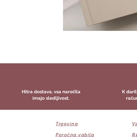
Hitra dostava, vsa naročila
K daril
imajo sledljivost.
raču
Trgovina
V
Poročna vabila
R