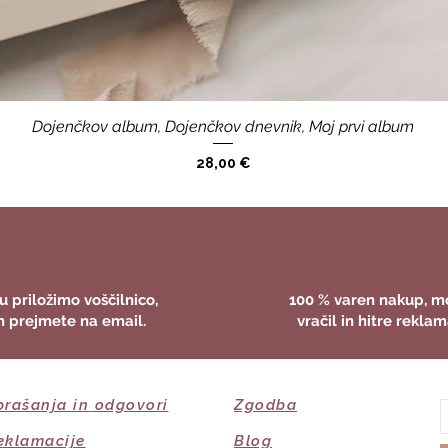
Dojenčkov album, Dojenčkov dnevnik, Moj prvi album
Cena
28,00 €
u priložimo voščilnico,
100 % varen nakup, m
n prejmete na email.
vračil in hitre reklam
prašanja in odgovori
Zgodba
eklamacije
Blog