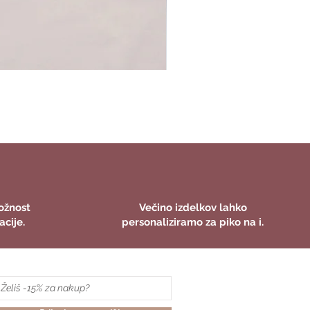
ožnost
Večino izdelkov lahko
acije.
personaliziramo za piko na i.