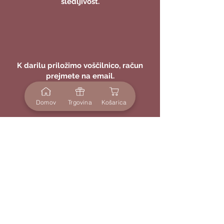
sledljivost.
K darilu priložimo voščilnico, račun
prejmete na email.
Domov
Trgovina
Košarica
100 % varen nakup, možnost vračil in
hitre reklamacije.
Večino izdelkov lahko personaliziramo