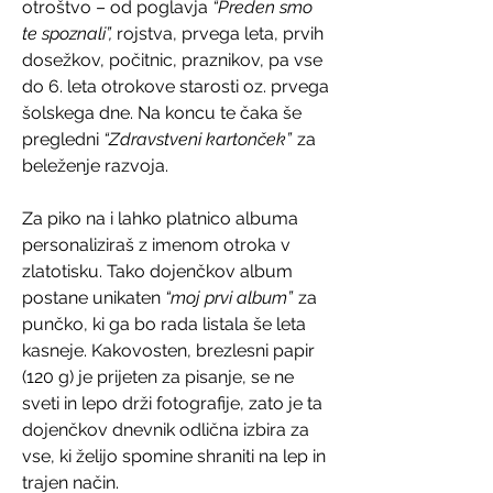
otroštvo – od poglavja
“Preden smo
te spoznali”,
rojstva, prvega leta, prvih
dosežkov, počitnic, praznikov, pa vse
do 6. leta otrokove starosti oz. prvega
šolskega dne. Na koncu te čaka še
pregledni
“Zdravstveni kartonček”
za
beleženje razvoja.
Za piko na i lahko platnico albuma
personaliziraš z imenom otroka v
zlatotisku. Tako dojenčkov album
postane unikaten
“moj prvi album”
za
punčko, ki ga bo rada listala še leta
kasneje. Kakovosten, brezlesni papir
(120 g) je prijeten za pisanje, se ne
sveti in lepo drži fotografije, zato je ta
dojenčkov dnevnik odlična izbira za
vse, ki želijo spomine shraniti na lep in
trajen način.