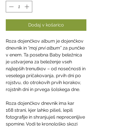
Dodaj v košarico
Roza dojenčkov album je dojenčkov
dnevnik in
“moj prvi album”
za punčke
v enem. Ta posebna Baby beležnica
je ustvarjena za beleženje vseh
najlepših trenutkov – od nosečnosti in
veselega pričakovanja, prvih dni po
rojstvu, do otrokovih prvih korakov,
rojstnih dni in prvega šolskega dne.
Roza dojenčkov dnevnik ima kar
168 strani, kjer lahko pišeš, lepiš
fotografije in shranjuješ neprecenljive
spomine. Vodi te kronološko skozi