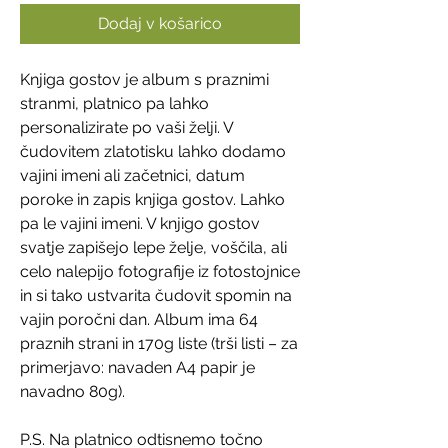
Dodaj v košarico
Knjiga gostov je album s praznimi
stranmi, platnico pa lahko
personalizirate po vaši želji. V
čudovitem zlatotisku lahko dodamo
vajini imeni ali začetnici, datum
poroke in zapis knjiga gostov. Lahko
pa le vajini imeni. V knjigo gostov
svatje zapišejo lepe želje, voščila, ali
celo nalepijo fotografije iz fotostojnice
in si tako ustvarita čudovit spomin na
vajin poročni dan. Album ima 64
praznih strani in 170g liste (trši listi – za
primerjavo: navaden A4 papir je
navadno 80g).
P.S. Na platnico odtisnemo točno