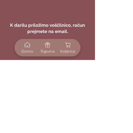
K darilu priložimo voščilnico, račun
prejmete na email.
Domov
Trgovina
Košarica
100 % varen nakup, možnost vračil in
hitre reklamacije.
Večino izdelkov lahko personaliziramo
za piko na i.