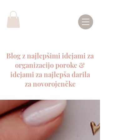
Blog z najlepšimi idejami za
organizacijo poroke &
idejami za najlepša darila
za novorojenčke