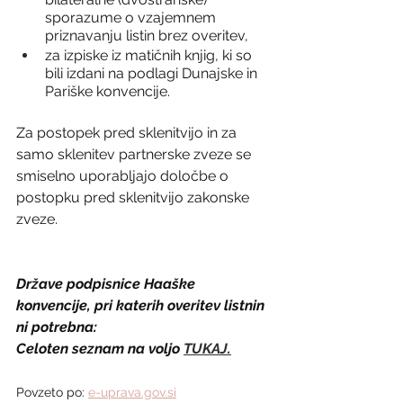
sporazume o vzajemnem 
priznavanju listin brez overitev,
za izpiske iz matičnih knjig, ki so 
bili izdani na podlagi Dunajske in 
Pariške konvencije.
Za postopek pred sklenitvijo in za 
samo sklenitev partnerske zveze se 
smiselno uporabljajo določbe o 
postopku pred sklenitvijo zakonske 
zveze.
Države podpisnice Haaške 
konvencije, pri katerih overitev listnin 
ni potrebna:
Celoten seznam na voljo
TUKAJ
.
Povzeto po:
e-uprava.gov.si