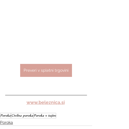
Preveri v spletni trgovini
www.beleznica.si
Poroka
Civilna poroka
Poroka v tujini
Poroka