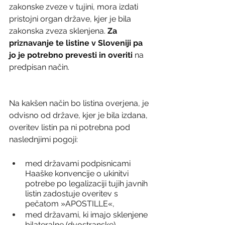
zakonske zveze v tujini, mora izdati 
pristojni organ države, kjer je bila 
zakonska zveza sklenjena. 
Za 
priznavanje te listine v Sloveniji
pa 
jo je potrebno prevesti in overiti
 na 
predpisan način.
Na kakšen način bo listina overjena, je 
odvisno od države, kjer je bila izdana, 
overitev listin pa ni potrebna pod 
naslednjimi pogoji:
med državami podpisnicami 
Haaške konvencije o ukinitvi 
potrebe po legalizaciji tujih javnih 
listin zadostuje overitev s 
pečatom »APOSTILLE«,
med državami, ki imajo sklenjene 
bilateralne (dvostranske) 